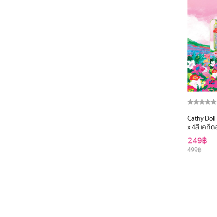
Cathy Doll
x 4สี เคที่
มิวเซียม
249฿
OF HEART
499฿