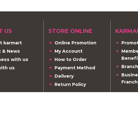
T US
STORE ONLINE
KARMA
t karmart
Online Promotion
Promot
t & News
My Account
Member
Benefi
ness with us
How to Order
Branch
with us
Payment Method
Busine
Delivery
Franch
Return Policy
nique Beauty Soluti