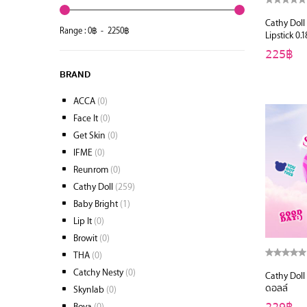
Cathy Doll
Range :
0
฿ -
2250
฿
Lipstick 0.
225฿
BRAND
ACCA
(0)
Face It
(0)
Get Skin
(0)
IFME
(0)
Reunrom
(0)
Cathy Doll
(259)
Baby Bright
(1)
Lip It
(0)
Browit
(0)
THA
(0)
Catchy Nesty
(0)
Cathy Doll 
ดอลล์
Skynlab
(0)
Boya
(0)