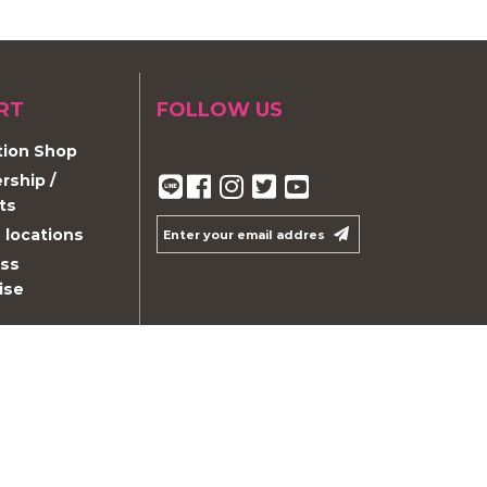
RT
FOLLOW US
ion Shop
ship /
ts
 locations
ss
ise
on