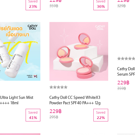
229฿
229฿
Saved
Saved
359฿
329฿
23%
36%
Ultra Light Sun Mist
Cathy Doll CC Speed WhiteX3
Cathy Dol
++++ 18ml
Powder Pact SPF40 PA+++ 12g
Serum SP
229฿
229฿
Saved
Saved
295฿
359฿
41%
22%