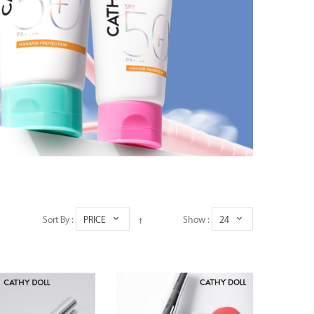
Sort By :
PRICE
Show :
24