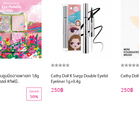
 บลูมมิ่งอายพาเลท 1.8g
Cathy Doll K Surgy Double Eyelid
ดอลล์ #กิฟมี
Eyeliner 1g+0.4g
#GIVEMEMESEUMS#GMM#OCEAN
250฿
250฿
Saved
S
50%