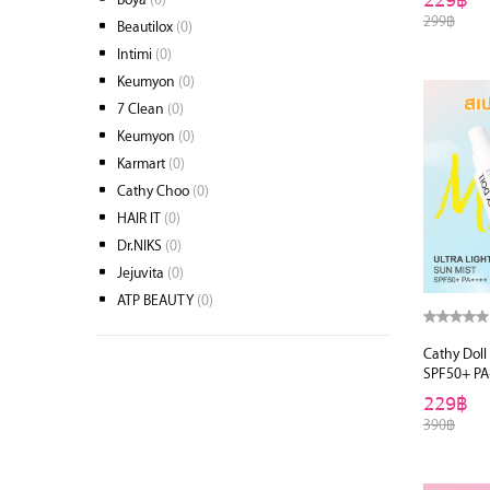
229฿
299฿
Beautilox
(0)
Intimi
(0)
Keumyon
(0)
7 Clean
(0)
Keumyon
(0)
Karmart
(0)
Cathy Choo
(0)
HAIR IT
(0)
Dr.NIKS
(0)
Jejuvita
(0)
ATP BEAUTY
(0)
Cathy Doll 
SPF50+ PA
229฿
390฿