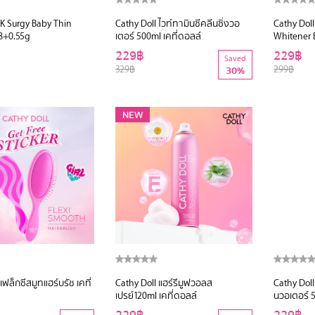
 K Surgy Baby Thin
Cathy Doll ไวท์ทามินซีคลีนซิ่งวอ
Cathy Dol
18+0.55g
เตอร์ 500ml เคที่ดอลล์
Whitener 
(Y2018)
229฿
229฿
Saved
329฿
299฿
30%
NEW
เฟล็กซีสมูทแฮร์บรัช เคที่
Cathy Doll แฮร์รีมูฟวอลส
Cathy Doll
เปรย์120ml เคที่ดอลล์
นวอเตอร์ 5