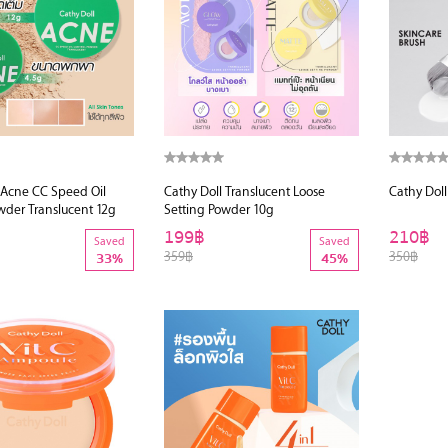
 Acne CC Speed Oil
Cathy Doll Translucent Loose
Cathy Doll
wder Translucent 12g
Setting Powder 10g
199฿
210฿
Saved
Saved
359฿
350฿
33%
45%