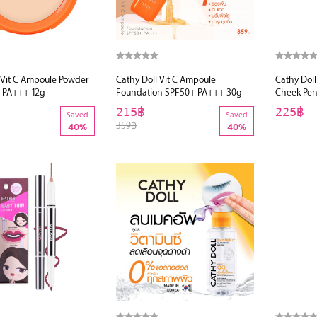
 Vit C Ampoule Powder
Cathy Doll Vit C Ampoule
Cathy Doll
0 PA+++ 12g
Foundation SPF50+ PA+++ 30g
Cheek Pen
215฿
225฿
Saved
Saved
359฿
40%
40%