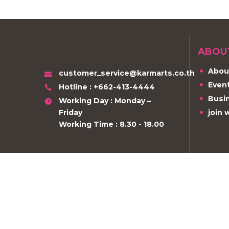
ABOU
Abou
customer_service@karmarts.co.th
Even
Hotline : +662-413-4444
Busi
Working Day : Monday –
Friday
join 
Working Time : 8.30 - 18.00
U