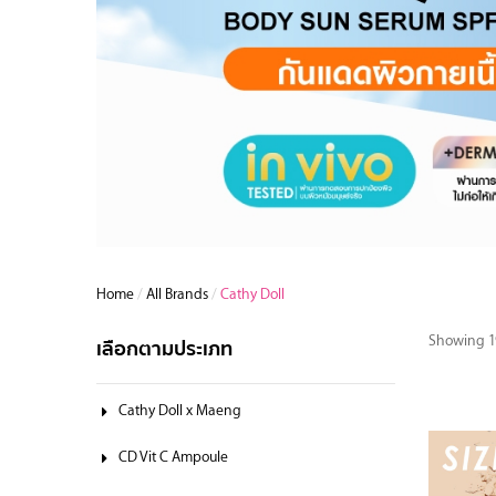
Home
/
All Brands
/
Cathy Doll
Showing 19
เลือกตามประเภท
Cathy Doll x Maeng
CD Vit C Ampoule