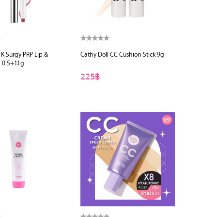
 K Surgy PRP Lip &
Cathy Doll CC Cushion Stick 9g
 0.5+1.1g
225฿